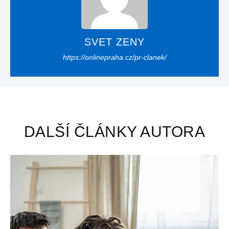
SVET ZENY
https://onlinepraha.cz/pr-clanek/
DALŠÍ ČLÁNKY AUTORA