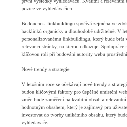
první výsledky vyhledávačů. Kvalitní a relevantní b
pozice ve vyhledávačích.
Budoucnost linkbuildingu spočívá zejména ve zdok
backlinků organicky a dlouhodobě udržitelně. V 
personalizovanému linkbuildingu, který bude brát 
relevanci stránky, na kterou odkazuje. Spolupráce 
klíčovou roli při budování autority webu prostředn
Nové trendy a strategie
V letošním roce se očekávají nové trendy a strategi
budou klíčovými faktory pro úspěšné umístění web
změn bude zaměření na kvalitní obsah a relevantní 
hodnotným obsahem, který je zajímavý pro uživatel
investovat do tvorby unikátního obsahu, který bude 
vyhledavače.