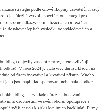
alizace strategie podle cílové skupiny uživatelů. Každý
oto je důležité vytvořit specifickou strategii pro
pro zpětné odkazy, optimalizaci anchor textů či
může dosahovat lepších výsledků ve vyhledavačích a
netu.
buildingu objevily zásadní změny, které ovlivňují
ch odkazů. V roce 2024 je stále více důrazu kladen na
aduje od firem inovativní a kreativní přístup. Mnoho
ami jako jsou například spamování nebo nákup odkazů.
linkbuilding, který klade důraz na budování
tativními osobnostmi ve svém oboru. Spolupráce s
populárnější cestou k zisku kvalitních backlinků. Firmy