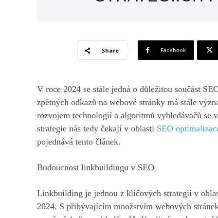
Facebook
Share
V roce 2024 se stále jedná o důležitou součást SEO
zpětných odkazů na webové stránky má stále význ
rozvojem technologií a algoritmů vyhledávačů se vš
strategie nás tedy čekají v oblasti
SEO optimalizac
pojednává tento článek.
Budoucnost linkbuildingu v SEO
Linkbuilding je jednou z klíčových strategií v obl
2024. S přibývajícím množstvím webových stránek na