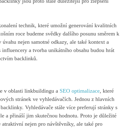
acklinky jsou proto stále důležitější pro zlepšení
onalení technik, které umožní generování kvalitních
letošním roce budeme svědky dalšího posunu směrem k
v úvahu nejen samotné odkazy, ale také kontext a
s influencery a tvorba unikátního obsahu budou hrát
ictvím backlinků.
e v oblasti linkbuildingu a
SEO optimalizace
, které
ových stránek ve vyhledávačích. Jednou z hlavních
backlinky. Vyhledávače stále více preferují stránky s
e a přináší jim skutečnou hodnotu. Proto je důležité
atraktivní nejen pro návštěvníky, ale také pro