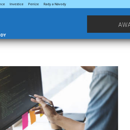
nce
Investice
Peníze
Rady a Návody
ODY