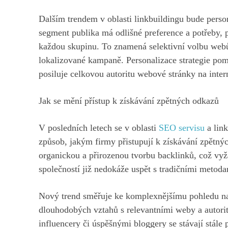
Dalším trendem v oblasti linkbuildingu bude person
segment publika má odlišné preference a potřeby, pr
každou skupinu. To znamená selektivní volbu webů 
lokalizované kampaně. Personalizace strategie po
posiluje celkovou autoritu webové stránky na inter
Jak se mění přístup k získávání zpětných odkazů
V posledních letech se v oblasti
SEO servisu
a link
způsob, jakým firmy přistupují k získávání zpětný
organickou a přirozenou tvorbu backlinků, což vyž
společností již nedokáže uspět s tradičními metod
Nový trend směřuje ke komplexnějšímu pohledu na 
dlouhodobých vztahů s relevantními weby a autori
influencery či úspěšnými bloggery se stávají stále 