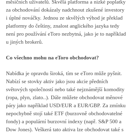
měsíčních uživatelů. Skvělá platforma a nízké poplatky
za obchodování dokázaly nadchnout zkušené investory
i úplné nováčky. Jednou ze skvělých výhod je překlad
platformy do češtiny, znalost anglického jazyka tedy
není pro používání eToro nezbytná, jako je to například
u jiných brokerů.
Co všechno mohu na eToro obchodovat?
Nabídka je opravdu široká, tím se eToro může pyšnit.
Nabízí se stovky aktiv jako jsou akcie předních
světových společností nebo také nejznámější komodity
(ropa, plyn, zlato..). Dále můžete obchodovat měnové
páry jako například USD/EUR a EUR/GBP. Za zmínku
nepochybně stojí také ETF (burzovně obchodovatelné
fondy) a populární burzovní indexy (např. S&P 500 a
Dow Jones). Veškerá tato aktiva lze obchodovat také s