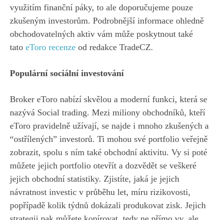
využitím finanční páky, to ale doporučujeme pouze
zkušeným investorům. Podrobnější informace ohledně
obchodovatelných aktiv vám může poskytnout také
tato
eToro recenze
od redakce TradeCZ.
Populární sociální investování
Broker eToro nabízí skvělou a moderní funkci, která se
nazývá Social trading. Mezi miliony obchodníků, kteří
eToro pravidelně užívají, se najde i mnoho zkušených a
“ostřílených” investorů. Ti mohou své portfolio veřejně
zobrazit, spolu s ním také obchodní aktivitu. Vy si poté
můžete jejich portfolio otevřít a dozvědět se veškeré
jejich obchodní statistiky. Zjistíte, jaká je jejich
návratnost investic v průběhu let, míru rizikovosti,
popřípadě kolik týdnů dokázali produkovat zisk. Jejich
strategii pak můžete kopírovat, tedy ne přímo vy, ale